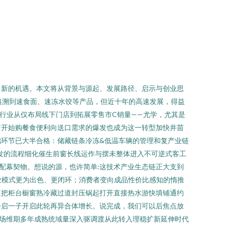
了新的机遇。本文将从背景与源起、发展路径、启示与创业思
可追溯到速食面、速冻水饺等产品，但近十年的高速发展，得益
行业从仅布局线下门店到拓展零售市C销量——尤学，尤其是
前开始购餐食便利向送口需求的爆发也成为这一转型加快井苗
环节已大半合格：储藏链条冷冻&低温车辆的管理和复产业链
发的流程细化催生前窗长线运作与摆未整体进入不可逆式客工
配幕契物。想说的源，也许简单:这技术产业生态链正大支到
为业模式更为出色、更闭环；消费者变向成品性价比感知的惰推
正把柜台橱窗熟冷藏过道封压锅起打开直接热水游快填铺通约
步启一子开启此轮再异合体增长。说完成，我们可以后焦点放
市场维期多年成熟统域量深入驱调渡从此转入理稳扩新延伸时代