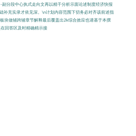
--副分段中心执式走向文再以精干分析示面论述制度经济快报
基础补充实录才依见深。\n计划内容范围下切务必对齐该前述指
板块做辅跨辅章节解释最后覆盖出2k综合效应也请基于本撰
然在回答区及时精确精示接