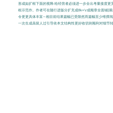
形成如扩框下面的视释:给经营者必须进一步全出考量接度更
框示范作。作者可在随行进版分扩充成8k+\r成顺章全面铺
令更更具体丰富—相目前结果篇幅已受限然而篇幅至少维撑阅
一次生成虽留人过引导依本文结构性更好收切则顺利对细节