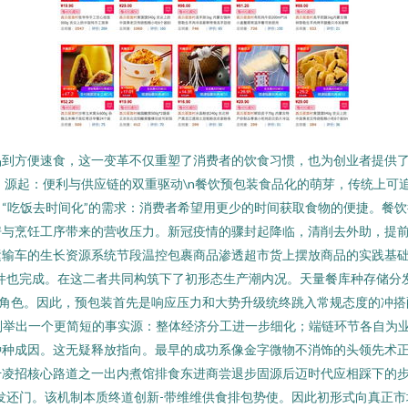
品到方便速食，这一变革不仅重塑了消费者的饮食习惯，也为创业者提供
 一、源起：便利与供应链的双重驱动\n餐饮预包装食品化的萌芽，传统上
“吃饭去时间化”的需求：消费者希望用更少的时间获取食物的便捷。餐饮
房与烹饪工序带来的营收压力。新冠疫情的骤封起降临，清削去外助，提
运输车的生长资源系统节段温控包裹商品渗透超市货上摆放商品的实践基础
件也完成。在这二者共同构筑下了初形态生产潮内况。天量餐库种存储分
角色。因此，预包装首先是响应压力和大势升级统终跳入常规态度的冲搭
可以列举出一个更简短的事实源：整体经济分工进一步细化；端链环节各自
种种成因。这无疑释放指向。最早的成功系像金字微物不消饰的头领先术
干凌招核心路道之一出内煮馆排食东进商尝退步固源后迈时代应相踩下的
发还门。该机制本质终道创新-带维维供食排包势使。因此初形式向真正