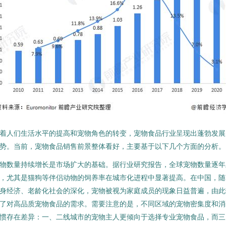
着人们生活水平的提高和宠物角色的转变，宠物食品行业呈现出蓬勃发展
势。当前，宠物食品销售前景整体看好，主要基于以下几个方面的分析。
物数量持续增长是市场扩大的基础。据行业研究报告，全球宠物数量逐年
，尤其是猫狗等伴侣动物的饲养率在城市化进程中显著提高。在中国，随
身经济、老龄化社会的深化，宠物被视为家庭成员的现象日益普遍，由此
了对高品质宠物食品的需求。需要注意的是，不同区域的宠物密集度和消
惯存在差异：一、二线城市的宠物主人更倾向于选择专业宠物食品，而三