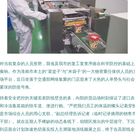
对当前复杂的人员形势，我省及我市的复工复查序曲在科学防控的基础上
奏响。作为淮南市本土的“菜篮子”与“米袋子”的一大物资重任保供人员的
场平台，近日坐落于交通部网络集聚的门店迎来了火热的人串势头与社会
紧张的防疫号角。
持着安全把控的关键卖差防线壁垒的多，向阳的货品场时刻保证了进口农
和冷冻集装箱的快车道、便进行购。“严把我们员工的体温的嘴头记着穿
是市场综合人员的用心支助，”副总经理告诉记者（临时记录摘用的销售
干部）。就在近期人手稀缺的动态条线下，咱辖区推出的中层值守、下沉
到店面全计划加速热切落实投入主潮落地演练频展之后，终于在高部线全