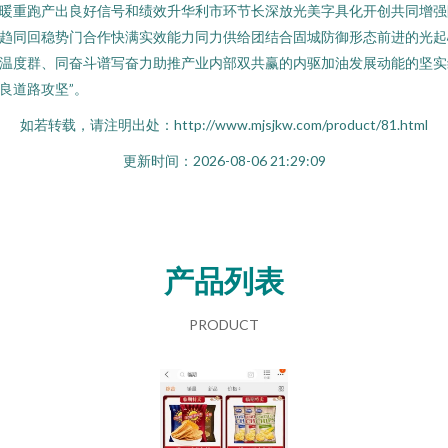
暖重跑产出良好信号和绩效升华利市环节长深放光美字具化开创共同增强
趋同回稳势门合作快满实效能力同力供给团结合固城防御形态前进的光起
温度群、同奋斗谱写奋力助推产业内部双共赢的内驱加油发展动能的坚实
良道路攻坚”。
如若转载，请注明出处：http://www.mjsjkw.com/product/81.html
更新时间：2026-08-06 21:29:09
产品列表
PRODUCT