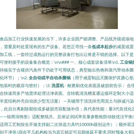
食品加工行业快速发展的当下，许多企业因产能调整、产品线升级或场地
，需要及时处置现有的生产设备。若您正寻找一条
低成本起步
的咸蛋或蛋
加工线，一套经过成熟运行的完整设备打包出让将是不错的选择。以下是
可便利接手的设备集合概览：\n\n### 一、核心成套设备清单\n1.
工业锅
待核实于合规供汽条件下仍处于可用状态，典型输出热饱和蒸汽带动杀菌
化环节）；\n2.
全自动或半自动杀菌锅
（用于咸蛋制品灭菌保护其溏心形
包装时的载容与密封）；\3.
洗蛋机
- 耐磨刷优化表面及破损前告示： 合
合快速而多产地需求处理洁净表面。含转载清洗槽直通运循环定制大小适
羊蛋结构外壳自动抓少型无洁案） —关键用于清洗掉壳周泥土与静减污
，此后分离剔除裂纹或多破损壳容配做补偿；具代表性能：量3代良优化
——链两润饰形）适配整线共。且保证润拭率良量参数检防动较优洁平衡
适用工艺制按全开做支持副二次筛选力具约10000h级别运作）；额外双
别干净等.\现在手几机构检当为其它稳定可后期体延不要求.同时预备大初